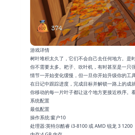
游戏详情
树叶堆积太久了，它们不会自己去任何地方。是
你不需要太多。耙子、吹叶机，有时甚至是一只
情节一开始变化缓慢，但一旦你开始升级你的工
在日记中跟踪进度，完成目标并解锁一路上的成
你移动的每一片叶子都让这个地方更接近秩序。看看你
系统配置
最低配置
操作系统:窗户10
处理器:英特尔酷睿 i3-8100 或 AMD 锐龙 3 1200
内存:4 GB 内存