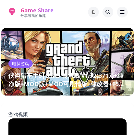
Game Share
分享游戏的乐趣
首页
电脑游戏
手机游戏
常见问题解答
电脑游戏
新版游戏站
永久地址
侠盗猎车手5|GTA5 传承版 v1.72(3717)+纯
净版+MOD版+MOD可剧情版+修改器+F5开
启菜单（Grand Theft Auto V）免安装中文
版
游戏视频