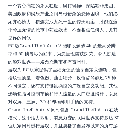
一个丧心病狂的杀人狂魔，误打误撞中深陷犯罪集团、
美国政府和娱乐产业之间盘根错杂的恐怖困境。他们必
须齐心协力，接连完成九死一生的惊天劫案，才能在这
个冷血无情的城市中苟延残喘。不要相信任何人，尤其
是你的同伙！
PC 版Grand Theft Auto V 能够以超越 4K 的最高分辨
率和 60 帧每秒的帧率，为您呈现屡获殊荣、令人痴迷
的游戏世界——洛桑托斯市和布雷恩郡。
游戏为 PC 玩家提供了巨细无遗的独享自定义选项，包
括纹理质量、着色器、曲面细分、反锯齿等超过 25 种
不同设定，还有支持键鼠操控的广泛自定义功能。其他
选项包括可控制车辆和行人流量的人口密度滑杆，以及
对双屏、三屏、3D 和即插即用手柄的支持。
Grand Theft Auto V 同时包含 Grand Theft Auto 在线
模式，这个活力四射、瞬息万变的联网世界支持多达 30
位玩家同时进行游戏，并且囊括了自发布以来的所有游