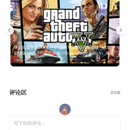
侠盗猎车手5 GTA5 v1.69(3351)纯净版+MOD版+MOD可
剧情版+xg器+F5开启菜单（Grand Theft Auto V）免安
装中文版
1年前
·
13043
阅读
评论区
共
0
条