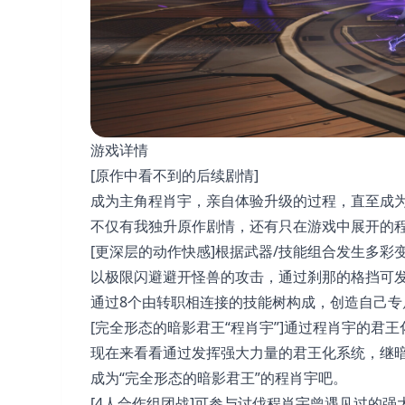
游戏详情
[原作中看不到的后续剧情]
成为主角程肖宇，亲自体验升级的过程，直至成
不仅有我独升原作剧情，还有只在游戏中展开的
[更深层的动作快感]根据武器/技能组合发生多彩
以极限闪避避开怪兽的攻击，通过刹那的格挡可
通过8个由转职相连接的技能树构成，创造自己专
[完全形态的暗影君王“程肖宇”]通过程肖宇的君
现在来看看通过发挥强大力量的君王化系统，继
成为“完全形态的暗影君王”的程肖宇吧。
[4人合作组团战]可参与讨伐程肖宇曾遇见过的