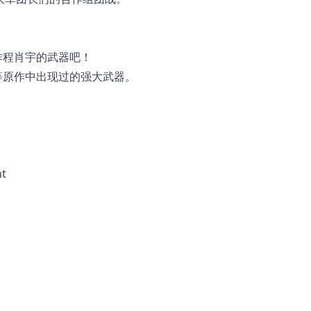
！
作程肖宇的武器吧！
等原作中出现过的强大武器。
nt