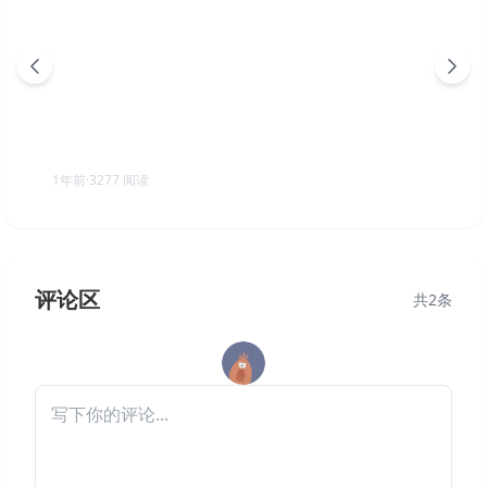
【安卓手机游戏】八方旅人典藏版（PC/手机）
1年前
·
3277
阅读
评论区
共
2
条