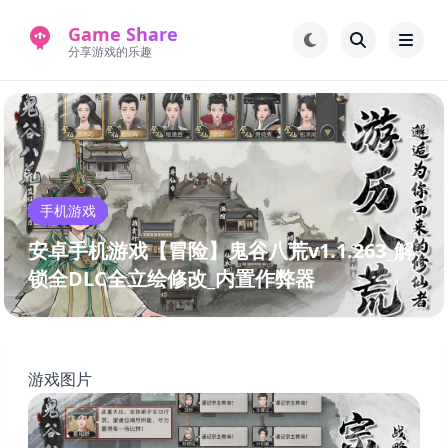
Game Share
分享游戏的乐趣
首页
电脑游戏
手机游戏
常见问题解答
手机游戏
新版游戏站
永久地址
安卓手机游戏【冒险】鬼谷八荒v1.1.263_解
锁全DLC全立绘修改_内置作弊器
游戏图片