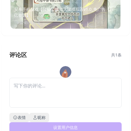
安卓手机游戏【修仙】修仙大陆模拟器v1.0_免广告【百
亿资源】
1年前
·
4516
阅读
评论区
共
1
条
表情
昵称
设置用户信息