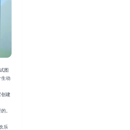
家试图
计生动
家创建
要的。
受欢乐