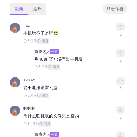
最新
最热
只看作者
huai
手机玩不了是吧😭
0
5月前
回复
游戏达人
作者
@
huai
官方没有出手机版
0
5月前
回复
123321
能不能用迅雷云盘
0
6月前
回复
啊啊啊
为什么联机版的文件夹是空的
0
11月前
回复
游戏达人
作者