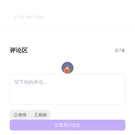
杀戮尖塔2 v0.106.1 单机+联机 送修改器（Slay the
Spire 2）免安装中文版
2月前
·
19813
阅读
评论区
共
7
条
表情
昵称
设置用户信息