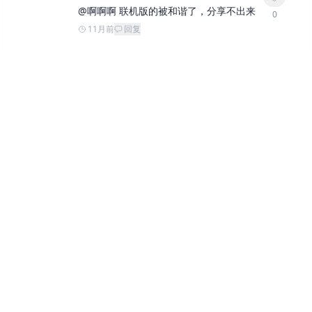
@
啊啊啊
联机版的被和谐了，分享不出来
0
11月前
回复
6
下载完不知道在哪
0
1年前
回复
游戏达人
作者
@
6
下载里面的H4.zip文件，下载完成后
0
用winrar解压，夸克网盘可以直接打开下
载的文件所在路径
1年前
回复
钢铁雄心4 v1.16.6 单机+联机（Hearts of Iron IV）免安装中
文版
游戏视频
游戏图片