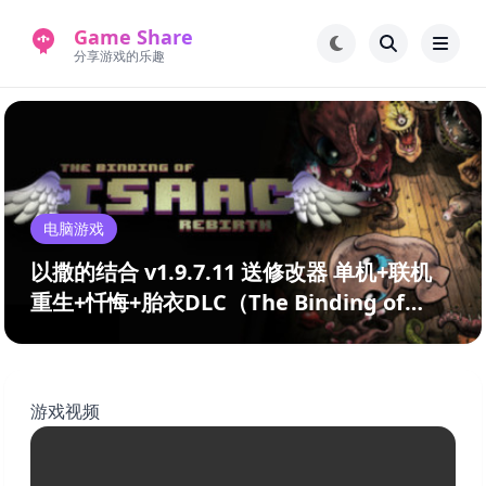
Game Share
分享游戏的乐趣
首页
电脑游戏
手机游戏
常见问题解答
电脑游戏
新版游戏站
永久地址
以撒的结合 v1.9.7.11 送修改器 单机+联机
重生+忏悔+胎衣DLC（The Binding of
Isaac: Rebirth）免安装中文版
游戏视频