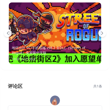
地痞街区 PC/手机双端 v98.2 全DLC（Streets of
Rogue）免安装中文版
1年前
·
16325
阅读
评论区
共
1
条