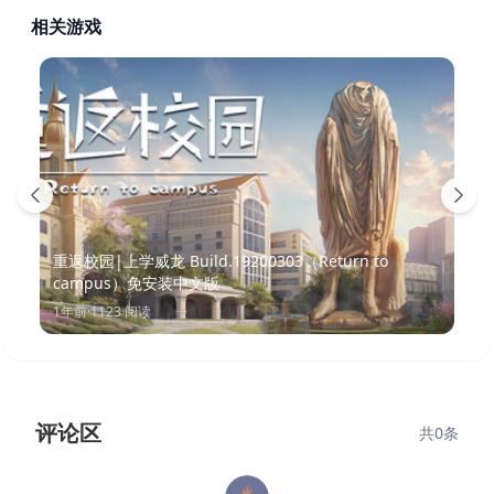
相关游戏
重返校园|上学威龙 Build.19200303（Return to
campus）免安装中文版
1年前
·
1123
阅读
评论区
共
0
条