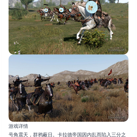
游戏详情
号角震天，群鸦蔽日。卡拉德帝国因内乱而陷入三分之