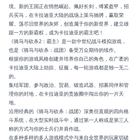
境。新的王国正在悄然崛起。佩好长剑，缚紧盔甲，招
兵买马，在卡拉迪亚大陆的战场上策马驰骋，赢取荣
耀。荡尽旧世界的灰烬，创造属于你的新世界，建立雄
踞一方的新霸权，成为卡拉迪亚的霸主吧！
《骑马与砍杀2：霸主》是一款中世纪战斗模拟游戏，
也是《骑马与砍杀：战团》备受万众期待的续作。
根据你的游戏风格创建并培养你自己的角色，在广袤的
卡拉迪亚大陆上劫掠、征服，每一轮游戏都是独一无二
的。
集结军团、参与政治、贸易、锻造武器、招募同伴和管
理你的封地，在卡拉迪亚的贵族圈中闯出你的一片天
地。
沿用经典的《骑马与砍杀：战团》深奥但直观的四向格
斗系统，在大型实时战斗中，通过第一人称或是第三人
称的方式与你的士兵们并肩作战。
在多种多样的多人游戏模式中与来自全世界的玩家切磋