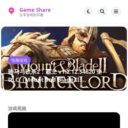
Game Share
分享游戏的乐趣
首页
电脑游戏
手机游戏
常见问题解答
电脑游戏
新版游戏站
永久地址
骑马与砍杀2：霸主 v1.2.12.54620 全
DLC（Mount and Blade II:
Bannerlord）免安装中文版
游戏视频