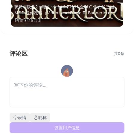
骑马与砍杀2：霸主 v1.2.12.77991 全DLC 含衣谷三国
MOD 送修改器（Mount and Blade II: Bannerlord）免
安装中文版
1年前
·
3416
阅读
评论区
共
0
条
表情
昵称
设置用户信息