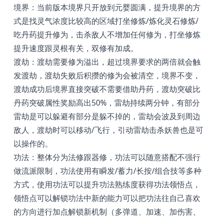
境界：当前版本境界只开放到元婴圆满，提升境界的方
式是找灵气浓度比较高的区域打坐修炼/炼化灵石修炼/
吃丹药提升修为，击杀敌人不增加任何修为，打坐修炼
提升速度跟灵根有关，双修有加成。
渡劫：渡劫需要修为溢出，超过境界要求的两倍就会触
发渡劫，渡劫失败后积攒的修为会被清空，境界不变，
渡劫成功后境界直接突破不需要借助丹药，渡劫突破比
丹药突破属性奖励高出50%，雷劫持续两分钟，有部分
雷劫是可以躲避有部分是躲不掉的，雷劫会波及到周边
敌人，渡劫时可以移动/飞行，引动雷劫击杀妖兽也是可
以操作的。
功法：整体分为法修跟器修，功法可以随意搭配不强行
做流派限制，功法使用有瞬发/蓄力/长按/组合技等多种
方式，使用功法可以提升功法熟练度获得功法领悟点，
领悟点可以解锁功法中新的能力可以把功法往自己喜欢
的方向进行加点解锁新机制（多弹道、加速、加伤害、