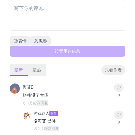
表情
昵称
设置用户信息
最新
最热
只看作者
0
海苔
链接没了大佬
0
1月前
回复
游戏达人
作者
@
海苔
已补
0
1月前
回复