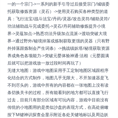
一的一个宗门->一系列的新手引导过后接受宗门/城镇委
托获取修炼资源（灵石）->使用灵石购买各种类型的道
具：飞行法宝/战斗法宝/丹药/灵器/攻击灵符/辅助灵符/
功法辅助战斗完成委托->灵石/丹药辅助修炼提升小境
界->灵蕴加点->熟悉功法升级加点流派->渡劫突破大境
界->通过野外/秘境掉落或炼制获取更强的灵器（只有野
外掉落跟炼制会产生词条）->挑战镇妖塔/秘境获取资源
养成角色各项能力->突破元婴体验神通·法相（元婴圆满
后就可以把游戏放一放过段时间再玩了）
无缝大地图：游戏中地图采用手工定制地图区域跟程序
化结合的方式制作，地图几乎无限大，不开加速器是飞
不到尽头的，游戏中所有的内容都在一张地图上没有读
条切换关卡的过程，所有能看到的地方都可以直接飞行
过去，目前只有部分区域有可玩内容，游戏中目前没有
传统的小地图用的是类似沙盘的表现方式，在高处俯瞰
按下M键神识探查会显示附近各处关键地标以及周边妖