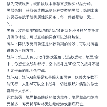
修为突破境界，现阶段版本推荐直接购买成品丹药。
灵器炼制：获取铸造图炼制各种类型的灵器，炼制出来
的灵器会赋予随机属性跟词条，每一件都是独一无二
的。
灵符：攻击型/防御型/辅助型/禁锢型各种各样的灵符道
具供你体验，可以直接购买也可以选择炼制。
阵法：阵法系统目前还是比较前期的阶段，可以将阵盘
进阶为不同方向。
战斗：第三人称3D动作游戏视角，近战/远程，地面/空
中，你想怎么战斗都行，空中战斗是3D空间的战斗不是
固定平面的地面伪空战。
战斗AI：战斗AI主要是妖兽跟人形两种，妖兽大多数不
能飞行，人形AI可以空中战斗，切磋跟野外偶遇的修士
都属于人形AI。
死亡惩罚：境界越高跌落的修为越多，境界越高扣除寿
元越多，寿元耗尽时将无法继续游戏彻底死亡。