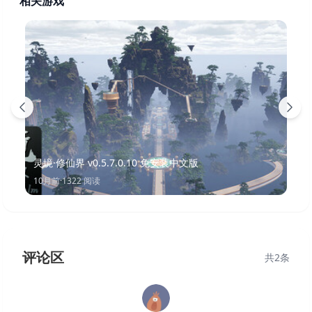
相关游戏
灵境·修仙界 v0.5.7.0.10 免安装中文版
10月前
·
1322
阅读
评论区
共
2
条