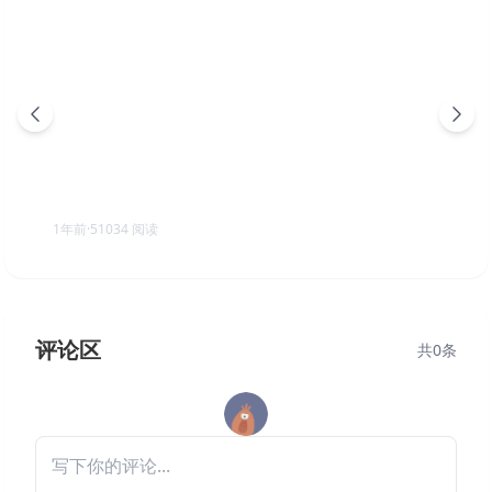
​中国式网游 v1.26 全DLC（MMOSimulator）免安装中
文版
1年前
·
51034
阅读
评论区
共
0
条