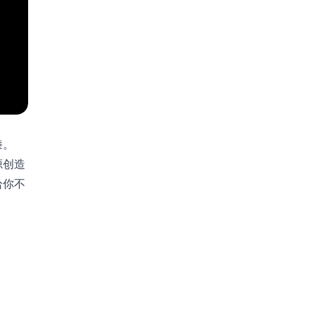
漆。
源创造
给你不