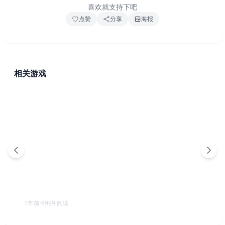
喜欢就支持下吧
点赞
分享
海报
相关游戏
光与影：33号远征队 豪华版（Clair Obscur: Expedition
33）免安装中文版
1年前
·
8999
阅读