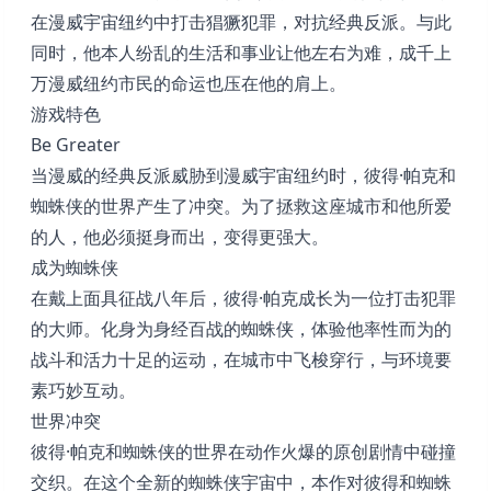
在漫威宇宙纽约中打击猖獗犯罪，对抗经典反派。与此
同时，他本人纷乱的生活和事业让他左右为难，成千上
万漫威纽约市民的命运也压在他的肩上。
游戏特色
Be Greater
当漫威的经典反派威胁到漫威宇宙纽约时，彼得·帕克和
蜘蛛侠的世界产生了冲突。为了拯救这座城市和他所爱
的人，他必须挺身而出，变得更强大。
成为蜘蛛侠
在戴上面具征战八年后，彼得·帕克成长为一位打击犯罪
的大师。化身为身经百战的蜘蛛侠，体验他率性而为的
战斗和活力十足的运动，在城市中飞梭穿行，与环境要
素巧妙互动。
世界冲突
彼得·帕克和蜘蛛侠的世界在动作火爆的原创剧情中碰撞
交织。在这个全新的蜘蛛侠宇宙中，本作对彼得和蜘蛛