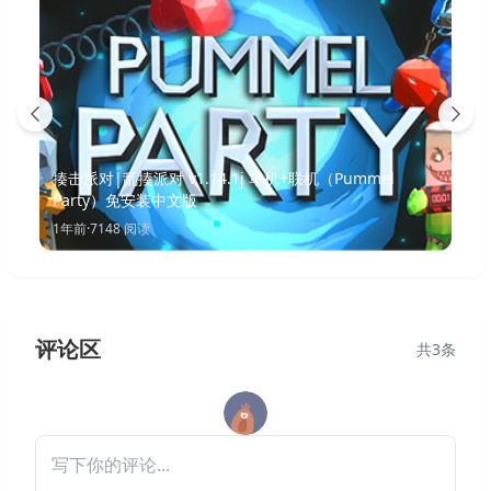
揍击派对|乱揍派对 v1.14.1j 单机+联机（Pummel
Party）免安装中文版
1年前
·
7148
阅读
评论区
共
3
条