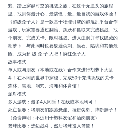
戏。踏上穿越时空的挑战之旅，在这个无厘头的旅程
里，找到你最开心，最搞怪，最....最自我的游戏体验！
《超级兔子人》是一款基于物理引擎的超混乱平台合作
游戏，玩家需要通过翻滚、跳跃和抓取来完成挑战。找
个朋友、完成关卡、限时挑战、进入虫洞并寻找隐藏的
胡萝卜，与此同时也要躲避尖刺、滚石、陷坑和其他危
险。成为超 级 兔 子 人吧！疯狂兔子人
故事模式
单人或与朋友（本地或在线）合作来进行胡萝卜大乱
斗！在不同的世界中穿梭，完成50个充满挑战的关卡：
森林、雪地、洞穴、海滩和体育馆！
派对模式
多人游戏：最多4人同乐！在线或本地均可！
死亡竞赛：将朋友们踢落悬崖、拉进尖刺、摔断脖子！
（免责声明：不适用于塑料友谊和酒肉朋友）
篮球比赛：选边战斗，然后将球投入篮筐！