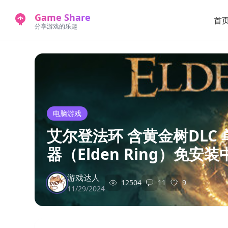
Game Share
首
分享游戏的乐趣
电脑游戏
艾尔登法环 含黄金树DLC 单
器（Elden Ring）免安
游戏达人
12504
11
9
11/29/2024